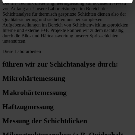
Die rhv-Technik bietet Engineeringleistung auf höchstem Niveau
von Anfang an. Unsere Laborleistungen im Bereich der
Schichtanalyse für thermisch gespritzte Schichten dienen also der
Qualitätssicherung und sie helfen uns bei komplexen
Aufgabenstellungen im Bereich von Schichtenwicklungsprojekten.
Interne und externe F+E-Projekte können wir zudem nachhaltig
durch die Bild- und Härteauswertung unserer Spritzschichten
unterstützen.
Diese Laborarbeiten
führen wir zur Schichtanalyse durch:
Mikrohärtemessung
Makrohärtemessung
Haftzugmessung
Messung der Schichtdicken
Mikrostrukturanalyse (z.B. Oxidgehalt,