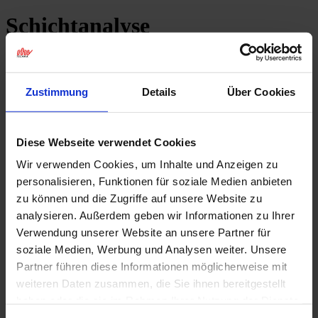
Schichtanalyse
Leistungsspektrum
Schichtanalyse als Grundlage
Zustimmung
Details
Über Cookies
für herausragende
Oberflächengüte und für
Diese Webseite verwendet Cookies
Wir verwenden Cookies, um Inhalte und Anzeigen zu
thermisch gespritzte Schichten.
personalisieren, Funktionen für soziale Medien anbieten
zu können und die Zugriffe auf unsere Website zu
Metallografie im eigenen Labor – nutzen Sie unsere
analysieren. Außerdem geben wir Informationen zu Ihrer
Kompetenz zur Schichtanalyse.
Verwendung unserer Website an unsere Partner für
soziale Medien, Werbung und Analysen weiter. Unsere
Partner führen diese Informationen möglicherweise mit
weiteren Daten zusammen, die Sie ihnen bereitgestellt
haben oder die sie im Rahmen Ihrer Nutzung der Dienste
Für uns als Experten für leistungsfähige und hochwertige
Oberflächentechnik ist es selbstverständlich, dass wir über ein
gesammelt haben.