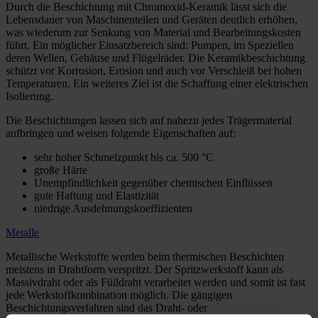
Durch die Beschichtung mit Chromoxid-Keramik lässt sich die
Lebensdauer von Maschinenteilen und Geräten deutlich erhöhen,
was wiederum zur Senkung von Material und Bearbeitungskosten
führt. Ein möglicher Einsatzbereich sind: Pumpen, im Speziellen
deren Wellen, Gehäuse und Flügelräder. Die Keramikbeschichtung
schützt vor Korrosion, Erosion und auch vor Verschleiß bei hohen
Temperaturen. Ein weiteres Ziel ist die Schaffung einer elektrischen
Isolierung.
Die Beschichtungen lassen sich auf nahezu jedes Trägermaterial
aufbringen und weisen folgende Eigenschaften auf:
sehr hoher Schmelzpunkt bis ca. 500 °C
große Härte
Unempfindlichkeit gegenüber chemischen Einflüssen
gute Haftung und Elastizität
niedrige Ausdehnungskoeffizienten
Metalle
Metallische Werkstoffe werden beim thermischen Beschichten
meistens in Drahtform verspritzt. Der Spritzwerkstoff kann als
Massivdraht oder als Fülldraht verarbeitet werden und somit ist fast
jede Werkstoffkombination möglich. Die gängigen
Beschichtungsverfahren sind das Draht- oder