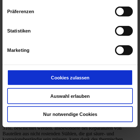
sind z. B. Kolbenringbeschichtungen. Wenn die
Molybdänschicht anschließend nicht mechanisch
Präferenzen
nachbearbeitet wird, ist eine Reibwerterhöhung gegeben.
Bei Gleitlagern sind Lagermetallbeschichtungen durch
Bronze, Weißmetall oder Messing sehr gut geeignet.
Statistiken
Wenn der Grundwerkstoff vom Originalbauteil geringere
Haftmöglichkeiten aufweist, kann mittels eines sogenannten
Haftwerkstoffes, wie es bei Nickelaluminium der Fall ist, z.
B. der Ausdehnungskoeffizient überbrückt werden.
Marketing
Haben die Bauteile Kontakt mit chemisch aggressiven
Medien, wie z.B. Wellen, Pumpenteilen oder Lagern, dann ist
Hastelloy als Nickel-Chrom Molybdän-Legierung das Mittel
der Wahl.
Cookies zulassen
Bauteile, die aus einem relativ günstigen Grundwerkstoff
gefertigt wurden, lassen sich also durch eine thermisch
aufgetragene Hastelloy-Schicht veredeln. In diesen Fällen
sind Bauteile erst nach dem Veredelungsprozess durch die
Auswahl erlauben
thermische Beschichtung für die vorgesehene Anwendung
geeignet.
Nur notwendige Cookies
Bauteile, die eigentlich aus 1.4404 gefertigt werden müssten,
können aus kostengünstigerem Material hergestellt und dann mit
316L beschichtet werden. Insbesondere bei Reparaturen von
Bauteilen aus nicht rostenden Stählen, die gut säure- und
korrosionsbeständig sein müssen, kann dank des thermischen