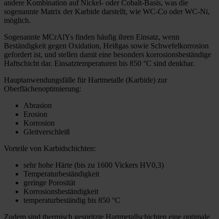
andere Kombination auf Nickel- oder Cobalt-Basis, was die
sogenannte Matrix der Karbide darstellt, wie WC-Co oder WC-Ni,
möglich.
Sogenannte MCrAlYs finden häufig ihren Einsatz, wenn
Beständigkeit gegen Oxidation, Heißgas sowie Schwefelkorrosion
gefordert ist, und stellen damit eine besonders korrosionsbeständige
Haftschicht dar. Einsatztemperaturen bis 850 °C sind denkbar.
Hauptanwendungsfälle für Hartmetalle (Karbide) zur
Oberflächenoptimierung:
Abrasion
Erosion
Korrosion
Gleitverschleiß
Vorteile von Karbidschichten:
sehr hohe Härte (bis zu 1600 Vickers HV0,3)
Temperaturbeständigkeit
geringe Porosität
Korrosionsbeständigkeit
temperaturbeständig bis 850 °C
Zudem sind thermisch gespritzte Hartmetallschichten eine optimale