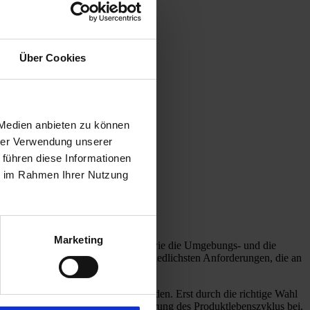
Über Cookies
gstechnik.
 Medien anbieten zu können
ichtung.
hrer Verwendung unserer
 führen diese Informationen
ontakt mit uns auf.
ie im Rahmen Ihrer Nutzung
ren.
Marketing
immen die abzudichtenden Medien sowie die Umgebungs- und die
che Beschichtungen bei den unterschiedlichsten Anforderungen, die an
er passende Werkstoff gefunden werden. Erst durch die richtige Wahl
hnik tragen erheblich zur Verlängerung des Produktlebenszyklus bei.