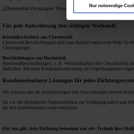
Nur notwendige Cook
Für jede Anforderung den richtigen Werkstoff.
Keramikschichten aus Chromoxid.
Chromoxid-Beschichtungen sind zum Beispiel meist erste Wahl für dra
Gleitringträger.
Beschichtungen aus Hartmetall
Hartmetallbeschichtungen, z. B. Wolframkarbid oder Chromkarbid si
abdichten. Mit einer Keramikbeschichtung als Gegenlaufpartner eignen
Kundenorientierte Lösungen für jedes Dichtungssyst
Wir schauen uns die Anforderungen und Anwendungen unserer Kunden 
Da wir alle thermischen Spritzverfahren zur Verfügung haben und Erf
die den Anforderungen exakt entspricht.
Für uns gilt: Jede Dichtung bekommt von rhv-Technik ihre Ma