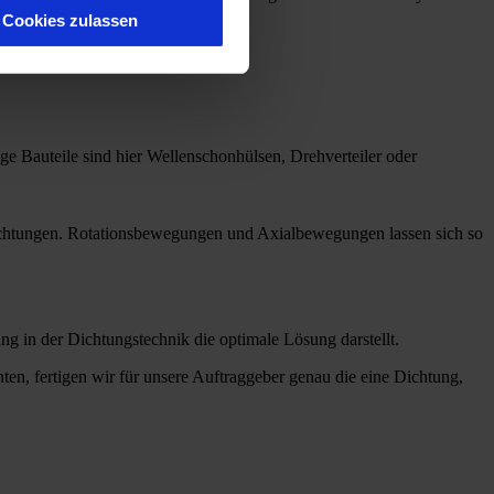
Cookies zulassen
e Bauteile sind hier Wellenschonhülsen, Drehverteiler oder
dichtungen. Rotationsbewegungen und Axialbewegungen lassen sich so
 in der Dichtungstechnik die optimale Lösung darstellt.
en, fertigen wir für unsere Auftraggeber genau die eine Dichtung,