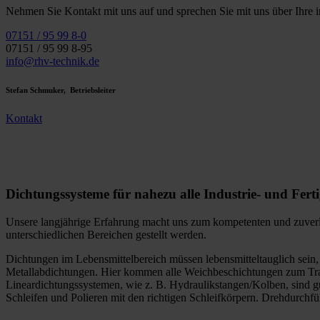
Nehmen Sie Kontakt mit uns auf und sprechen Sie mit uns über Ihre 
07151 / 95 99 8-0
07151 / 95 99 8-95
info@rhv-technik.de
Stefan Schmuker, Betriebsleiter
Kontakt
Dichtungssysteme für nahezu alle Industrie- und Fert
Unsere langjährige Erfahrung macht uns zum kompetenten und zuverl
unterschiedlichen Bereichen gestellt werden.
Dichtungen im Lebensmittelbereich müssen lebensmitteltauglich sein, 
Metallabdichtungen. Hier kommen alle Weichbeschichtungen zum Trag
Lineardichtungssystemen, wie z. B. Hydraulikstangen/Kolben, sind gu
Schleifen und Polieren mit den richtigen Schleifkörpern. Drehdurchfü