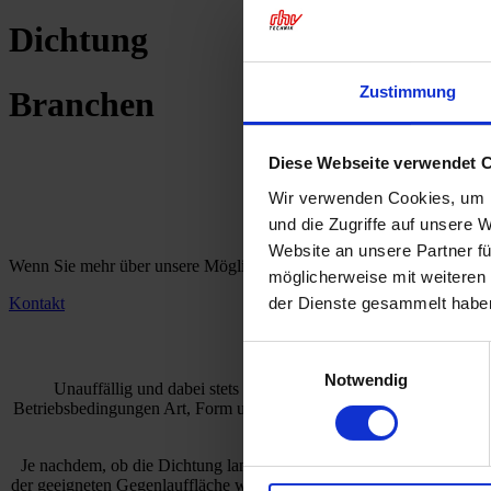
Dichtung
Zustimmung
Branchen
Thermisch
Diese Webseite verwendet 
Wir verwenden Cookies, um I
Jedes D
und die Zugriffe auf unsere 
Website an unsere Partner fü
Wenn Sie mehr über unsere Möglichkeiten rund um keramische Beschi
möglicherweise mit weiteren
der Dienste gesammelt habe
Kontakt
Dic
Einwilligungsauswahl
Notwendig
Unauffällig und dabei stets enorm wichtig: In nahezu allen 
Betriebsbedingungen Art, Form und den Werkstoff der Dichtung. So br
Je nachdem, ob die Dichtung langsam oder schnell läuft, statisch o
der geeigneten Gegenlauffläche wird die Lebensdauer einer Dichtung