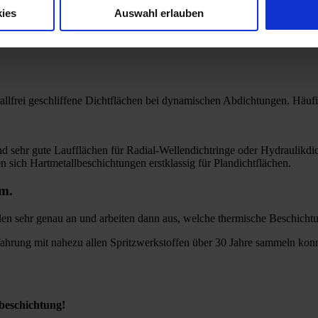
ies
Auswahl erlauben
llfrei geschliffene Dichtflächen bei dynamischen Abdichtungen. Häufig
nd sehr gute Laufflächen für Radial-Wellendichtringe oder Hydraulik
 sich Hartmetallbeschichtungen erstklassig für Plandichtflächen.
em.
sehr genau an und arbeiten dann aus, welche thermische Beschichtung
ahrung mit nahezu allen Spritzwerkstoffen über 30 Jahre sammeln konnt
ßbeschichtung!