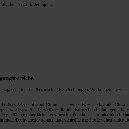
individuellen Anforderungen.
igungsbereiche.
ässigen Partner bei thermischen Beschichtungen. Wir kennen die vers
das heißt Werkstoffe auf Chrombasis, wie z. B. Hastelloy oder Chromox
en, wie bspw. Stahl-, Weißmetall- oder Bronzebeschichtungen – hervo
te gleitfähige Oberflächen gewünscht, die mittels Chromkarbidschichte
hrungen/Drehverteiler trennen unterschiedlichste Stoffe voneinander ab