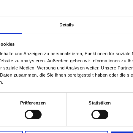
Details
e Beschichtungen in der Dichtun
Cookies
nhalte und Anzeigen zu personalisieren, Funktionen für soziale
ichtungssystem benötigt seine eigene thermische Besch
Website zu analysieren. Außerdem geben wir Informationen zu I
r soziale Medien, Werbung und Analysen weiter. Unsere Partner
chtungen in der Dichtungstechnik wissen möchten, nehmen Sie jetzt K
 Daten zusammen, die Sie ihnen bereitgestellt haben oder die s
n.
htungssysteme müssen zuverlässig und sicher funktionie
Präferenzen
Statistiken
Bereichen der Technik werden Dichtungen benötigt. Grundsätzlich best
eit gefächert die Dichtungsindustrie ist, so vielfältig können thermis
Dichtungen gestellt werden, sein.
der dynamisch ist oder die unterschiedlichsten Medien anstehen, muss d
 wesentlich verbessert. Thermische Beschichtungen in der Dichtungstec