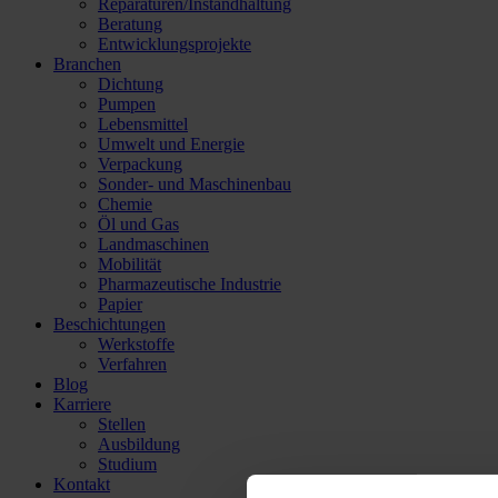
Reparaturen/​Instandhaltung
Beratung
Entwicklungsprojekte
Branchen
Dichtung
Pumpen
Lebensmittel
Umwelt und Energie
Verpackung
Sonder- und Maschinenbau
Chemie
Öl und Gas
Landmaschinen
Mobilität
Pharmazeutische Industrie
Papier
Beschichtungen
Werkstoffe
Verfahren
Blog
Karriere
Stellen
Ausbildung
Studium
Kontakt