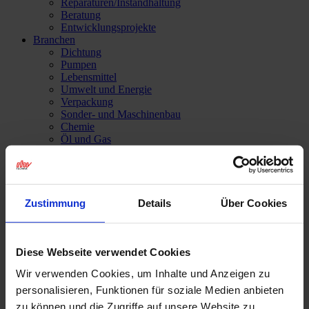
Reparaturen/​Instandhaltung
Beratung
Entwicklungsprojekte
Branchen
Dichtung
Pumpen
Lebensmittel
Umwelt und Energie
Verpackung
Sonder- und Maschinenbau
Chemie
Öl und Gas
Landmaschinen
Mobilität
Pharmazeutische Industrie
Papier
Beschichtungen
Zustimmung
Details
Über Cookies
Werkstoffe
Verfahren
Blog
Karriere
Diese Webseite verwendet Cookies
Stellen
Wir verwenden Cookies, um Inhalte und Anzeigen zu
Ausbildung
Studium
personalisieren, Funktionen für soziale Medien anbieten
Kontakt
zu können und die Zugriffe auf unsere Website zu