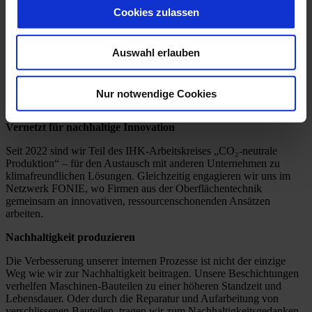
und Materialverbrauch.
Cookies zulassen
Klimabilanz dank KLIMAfit
Auswahl erlauben
Ein weiterer wichtiger Schritt war unsere Teilnahme an KLIMAfit,
einem Projekt des Umweltministeriums BW, durchgeführt durch das
Beratungsunternehmen Arqum. Dabei erstellen wir eine umfassende
Treibhausgasbilanz (THG) auf Basis unserer konkreter
Nur notwendige Cookies
Verbrauchsdaten.
Vernetzt für nachhaltige Innovation
Seit 2022 sind wir Teil des IHK-Arbeitskreises „CO₂-neutrale
Produktion“ – für den Austausch mit anderen Unternehmen zu
klimafreundlichen Lösungen. Gleichzeitig engagieren wir uns im
Netzwerk FONIE, wo Firmen aus der Oberflächentechnik
gemeinsam an innovativen, ressourcenschonenden Ansätzen
arbeiten.
Nachhaltigkeit produzieren
Die Verbesserung unserer internen Prozesse ist nicht der einzige
Weg wie wir zur Nachhaltigkeit beitragen. Unsere Beschichtungen
verhelfen Maschinen-Bauteilen zu einer höheren Standzeit und
Lebensdauer. Oder durch die Reparatur und Aufarbeitung von
verschlissenen Bauteilen, tragen wir zum Nachhaltigkeitsgedanken